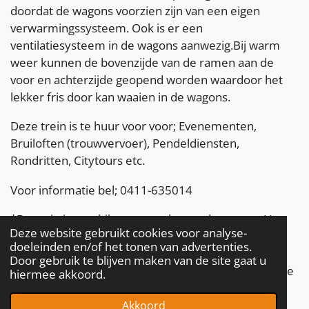
doordat de wagons voorzien zijn van een eigen
verwarmingssysteem. Ook is er een
ventilatiesysteem in de wagons aanwezig.Bij warm
weer kunnen de bovenzijde van de ramen aan de
voor en achterzijde geopend worden waardoor het
lekker fris door kan waaien in de wagons.
Deze trein is te huur voor voor; Evenementen,
Bruiloften (trouwvervoer), Pendeldiensten,
Rondritten, Citytours etc.
Voor informatie bel; 0411-635014
*De trein is geschikt voor op de openbare weg. U
Deze website gebruikt cookies voor analyse-
dient zelf vooraf melding te maken (of in sommige
doeleinden en/of het tonen van advertenties.
gevallen vergunning aan te vragen) bij de gemeente
Door gebruik te blijven maken van de site gaat u
of wegbeheerder over het parcours dat de gehuurde
hiermee akkoord.
trein gaat afleggen.
Akkoord